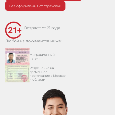
Без оформления
от страховки
Возраст: от 21 года
Любой из документов ниже:
Миграционный
патент
Разрешение на
временное
проживание в Москве
и области