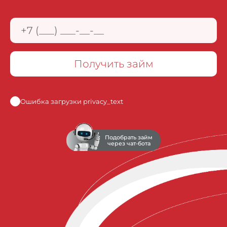
Получить займ
Ошибка загрузки privacy_text
Подобрать займ
через чат-бота